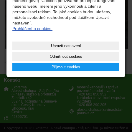
marketingové). Cookies používáme pro lepší fungování
našeho webu, měření jeho výkonnosti a cílení a
personalizaci reklam. To jaké cookies budou uloženy,
můžete svobodně rozhodnout pod tlačítkem Upravit
nastavení.
Prohlášení o cookies.
Upravit nastavení
Odmítnout cookies
zpět
předchozí
následující
Přijmout cookies
Kontakt
Ekofarma
mobilní kancelář (+správa
Alpská chalupa - Stáj Poluška
pozemků,prodej tovarů)
(= název služeb a produktů)
+420 602 850 952
Zahrádka 42
kurátorka chovu koní (+správa
382 41 Rožmitál na Šumavě
vyjížděk)
okres Český Krumlov
+420 606 290 205
Jihočeský kraj
alpska.chalupa(zavinac)staj-
Česko
poluska.cz
42396701
Copyright © 2026 Ekofarma Alpská chalupa - Stáj Poluška (= název služeb a